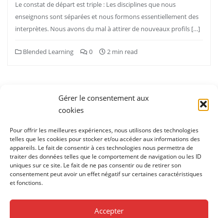
Le constat de départ est triple : Les disciplines que nous
enseignons sont séparées et nous formons essentiellement des
interprètes. Nous avons du mal à attirer de nouveaux profils […]
Blended Learning
0
2 min read
Pagination
des
Gérer le consentement aux
«
1
…
10
11
12
»
publications
cookies
Pour offrir les meilleures expériences, nous utilisons des technologies
telles que les cookies pour stocker et/ou accéder aux informations des
appareils. Le fait de consentir à ces technologies nous permettra de
traiter des données telles que le comportement de navigation ou les ID
uniques sur ce site. Le fait de ne pas consentir ou de retirer son
consentement peut avoir un effet négatif sur certaines caractéristiques
et fonctions.
1ère soirée des partenaires
Accueil
Applications / logiciels gratuits
Applications / logiciels payants
Blog
Confidentialité
Accepter
Contact
Devenir partenaire
Le projet
Matériel