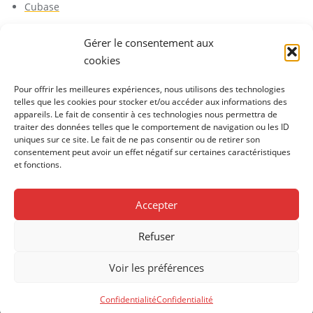
Cubase
Gérer le consentement aux
cookies
Pour offrir les meilleures expériences, nous utilisons des technologies
telles que les cookies pour stocker et/ou accéder aux informations des
appareils. Le fait de consentir à ces technologies nous permettra de
1ère soirée des partenaires
Accueil
traiter des données telles que le comportement de navigation ou les ID
Applications / logiciels gratuits
uniques sur ce site. Le fait de ne pas consentir ou de retirer son
consentement peut avoir un effet négatif sur certaines caractéristiques
Applications / logiciels payants
Blog
et fonctions.
Confidentialité
Contact
Devenir partenaire
Le projet
Matériel
Nos partenaires
Accepter
Objets connectés
Outils collaboratifs
Partenaires
Pédagogie
Ressources
Solaure
Refuser
Copyright ©2026 L'école de musique connectée . All rights
Voir les préférences
reserved.
Powered by
WordPress
&
Designed by
Bizberg Themes
Confidentialité
Confidentialité