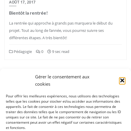
AOÛT 17, 2017
Bientôt la rentrée!
La rentrée qui approche à grands pas marquera le début du
projet. Tout au long de l’année, vous pourrez suivre ses
différentes étapes. A très bientôt!
Pédagogie
0
9 sec read
Gérer le consentement aux
cookies
Pour offrir les meilleures expériences, nous utilisons des technologies
telles que les cookies pour stocker et/ou accéder aux informations des
appareils. Le fait de consentir à ces technologies nous permettra de
1ère soirée des partenaires
Accueil
traiter des données telles que le comportement de navigation ou les ID
Applications / logiciels gratuits
uniques sur ce site. Le fait de ne pas consentir ou de retirer son
consentement peut avoir un effet négatif sur certaines caractéristiques
Applications / logiciels payants
Blog
et fonctions.
Confidentialité
Contact
Devenir partenaire