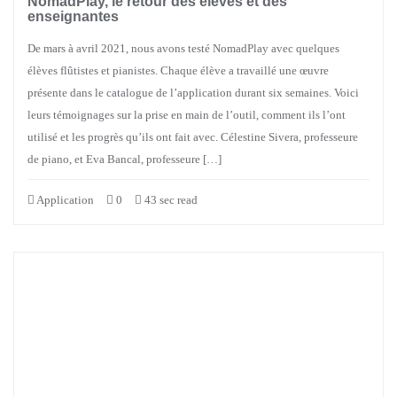
NomadPlay, le retour des élèves et des
enseignantes
De mars à avril 2021, nous avons testé NomadPlay avec quelques
élèves flûtistes et pianistes. Chaque élève a travaillé une œuvre
présente dans le catalogue de l’application durant six semaines. Voici
leurs témoignages sur la prise en main de l’outil, comment ils l’ont
utilisé et les progrès qu’ils ont fait avec. Célestine Sivera, professeure
de piano, et Eva Bancal, professeure […]
Application
0
43 sec read