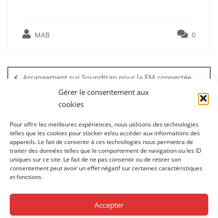
MAB
0
Navigation
de
Arrangement sur Soundtrap pour la FM connectée
l’article
Gérer le consentement aux
cookies
Composition des flûtistes sur Soundtrap
Pour offrir les meilleures expériences, nous utilisons des technologies
telles que les cookies pour stocker et/ou accéder aux informations des
appareils. Le fait de consentir à ces technologies nous permettra de
traiter des données telles que le comportement de navigation ou les ID
uniques sur ce site. Le fait de ne pas consentir ou de retirer son
consentement peut avoir un effet négatif sur certaines caractéristiques
et fonctions.
1ère soirée des partenaires
Accueil
Applications / logiciels gratuits
Accepter
Applications / logiciels payants
Blog