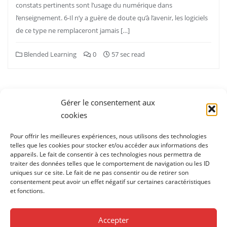
constats pertinents sont l’usage du numérique dans
l’enseignement. 6-Il n’y a guère de doute qu’à l’avenir, les logiciels
de ce type ne remplaceront jamais […]
Blended Learning
0
57 sec read
Pagination
des
Gérer le consentement aux
1
2
…
20
»
publications
cookies
Pour offrir les meilleures expériences, nous utilisons des technologies
telles que les cookies pour stocker et/ou accéder aux informations des
appareils. Le fait de consentir à ces technologies nous permettra de
traiter des données telles que le comportement de navigation ou les ID
uniques sur ce site. Le fait de ne pas consentir ou de retirer son
consentement peut avoir un effet négatif sur certaines caractéristiques
et fonctions.
1ère soirée des partenaires
Accueil
Applications / logiciels gratuits
Applications / logiciels payants
Blog
Confidentialité
Accepter
Contact
Devenir partenaire
Le projet
Matériel