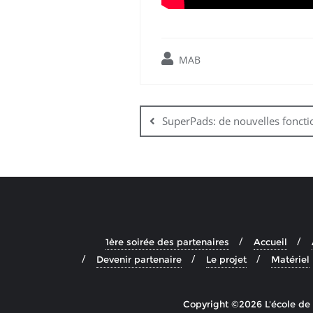
MAB
Navigation
de
SuperPads: de nouvelles fonctio
l’article
1ère soirée des partenaires
Accueil
Devenir partenaire
Le projet
Matériel
Copyright ©2026 L'école de 