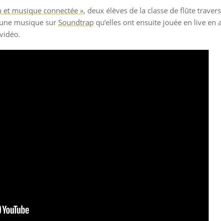
on et musique connectée »
, deux élèves de la classe de flûte trave
 une musique sur
Soundtrap
qu’elles ont ensuite jouée en live en a
vidéo.