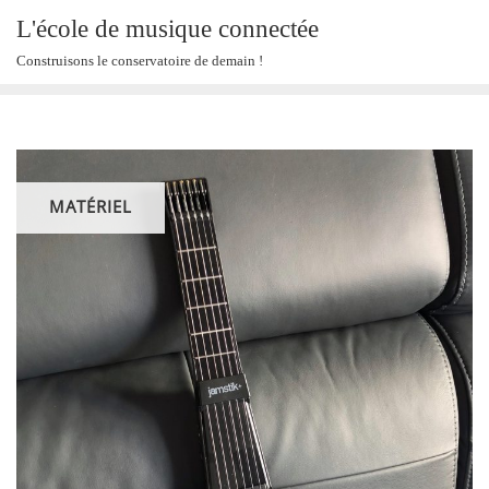
Skip
L'école de musique connectée
to
Construisons le conservatoire de demain !
content
MATÉRIEL