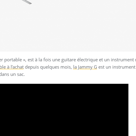
er portable », est à la fois une guitare électrique et un instrument
le à l’achat
depuis quelques mois,
la Jammy G
est un instrument t
dans un sac.