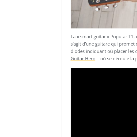
La « smart guitar » Poputar T1, 
s’agit d’une guitare qui prome
diodes indiquant où placer les 
Guitar Hero
– où se déroule la p