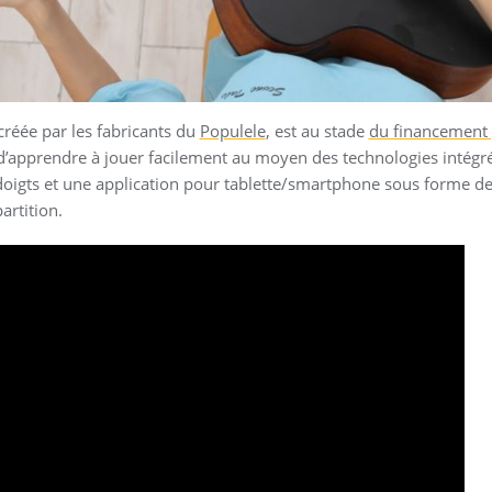
créée par les fabricants du
Populele
, est au stade
du financement p
t d’apprendre à jouer facilement au moyen des technologies intég
doigts et une application pour tablette/smartphone sous forme de
artition.