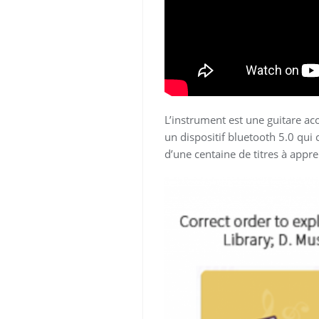
L’instrument est une guitare ac
un dispositif bluetooth 5.0 qui
d’une centaine de titres à appr