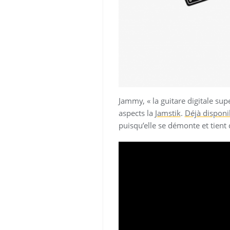
Jammy, « la guitare digitale sup
aspects la
Jamstik
.
Déjà disponib
puisqu’elle se démonte et tient 