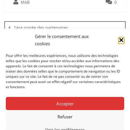
MAB
0
Navigation
de
1ère soirée des partenaires
l’article
Gérer le consentement aux
cookies
Le Soundbrenner Pulse est arrivé!
Pour offrir les meilleures expériences, nous utilisons des technologies
telles que les cookies pour stocker et/ou accéder aux informations des
appareils. Le fait de consentir à ces technologies nous permettra de
traiter des données telles que le comportement de navigation ou les ID
uniques sur ce site. Le fait de ne pas consentir ou de retirer son
consentement peut avoir un effet négatif sur certaines caractéristiques
et fonctions.
1ère soirée des partenaires
Accueil
Applications / logiciels gratuits
Accepter
Applications / logiciels payants
Blog
Refuser
Confidentialité
Contact
Devenir partenaire
Le projet
Matériel
Nos partenaires
Voir les préférences