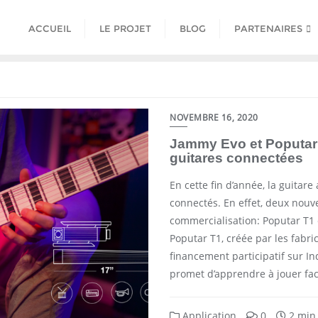
ACCUEIL
LE PROJET
BLOG
PARTENAIRES
NOVEMBRE 16, 2020
Jammy Evo et Poputar 
guitares connectées
En cette fin d’année, la guitare
connectés. En effet, deux nouv
commercialisation: Poputar T1 
Poputar T1, créée par les fabri
financement participatif sur Ind
promet d’apprendre à jouer fa
Application
0
2 min