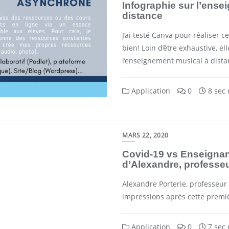
Infographie sur l’ense
distance
J’ai testé Canva pour réaliser c
bien! Loin d’être exhaustive, el
l’enseignement musical à dista
Application
0
8 sec 
MARS 22, 2020
Covid-19 vs Enseigna
d’Alexandre, professe
Alexandre Porterie, professeur 
impressions après cette premi
Application
0
7 sec 