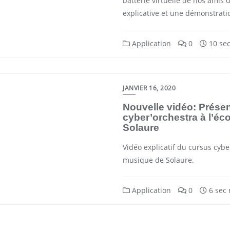
batterie virtuelle de nos amis 
explicative et une démonstrati
Application
0
10 sec
JANVIER 16, 2020
Nouvelle vidéo: Présen
cyber’orchestra à l’éc
Solaure
Vidéo explicatif du cursus cybe
musique de Solaure.
Application
0
6 sec 
Pagination