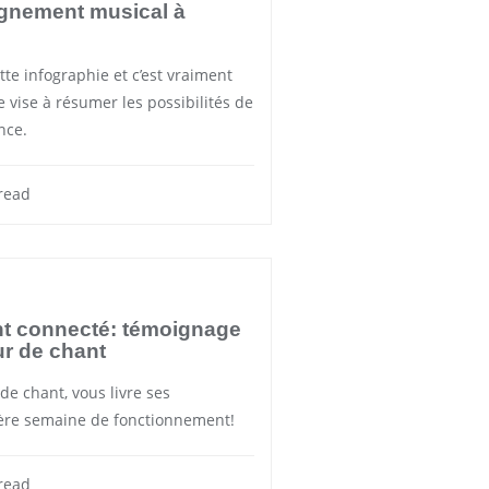
ignement musical à
ette infographie et c’est vraiment
le vise à résumer les possibilités de
nce.
read
nt connecté: témoignage
ur de chant
de chant, vous livre ses
ère semaine de fonctionnement!
read