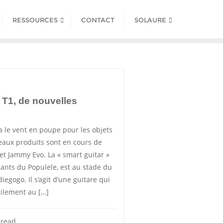
RESSOURCES
CONTACT
SOLAURE
T1, de nouvelles
 a le vent en poupe pour les objets
eaux produits sont en cours de
et Jammy Evo. La « smart guitar »
cants du Populele, est au stade du
iegogo. Il s’agit d’une guitare qui
cilement au […]
 read