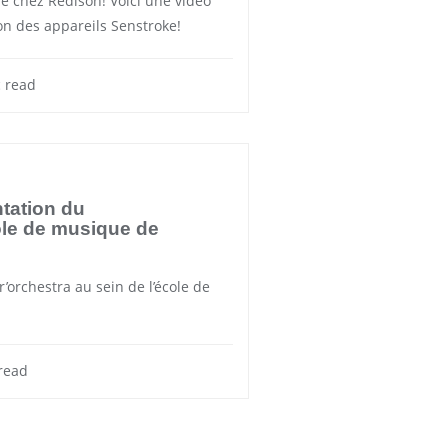
de chez Redison! Voici une vidéo
on des appareils Senstroke!
 read
tation du
ole de musique de
r’orchestra au sein de l’école de
read