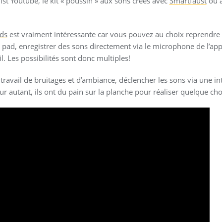
ist Youtube, le kit « poussin » aux sons créés avec
Smartfaust
ou a
ds
est vraiment intéressante car vous pouvez au choix reprendre 
un pad, enregistrer des sons directement via le microphone de l’ap
l. Les possibilités sont donc multiples!
 travail de bruitages et d’ambiance, déclencher les sons via une i
ur autant, ils ont du pain sur la planche pour réaliser quelque ch