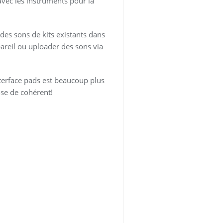
vec les instruments pour la
des sons de kits existants dans
pareil ou uploader des sons via
nterface pads est beaucoup plus
ose de cohérent!