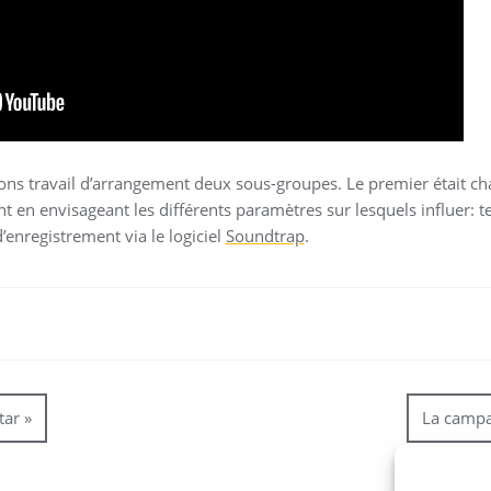
ons travail d’arrangement deux sous-groupes. Le premier était c
t en envisageant les différents paramètres sur lesquels influer: 
d’enregistrement via le logiciel
Soundtrap
.
tar »
La campa